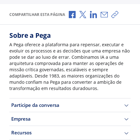
Compartilhar no Facebook
Compartilhar no X
Compartilhar no Li
Compartilhar p
Copiar li
COMPARTILHAR ESTA PÁGINA
Sobre a Pega
A Pega oferece a plataforma para repensar, executar e
evoluir os processos e as decisões que uma empresa não
pode se dar ao luxo de errar. Combinamos IA a uma
arquitetura comprovada para manter as operações de
missão crítica governadas, escaláveis e sempre
adaptáveis. Desde 1983, as maiores organizações do
mundo confiam na Pega para converter a ambição de
transformação em resultados duradouros.
Participe da conversa
Empresa
Recursos