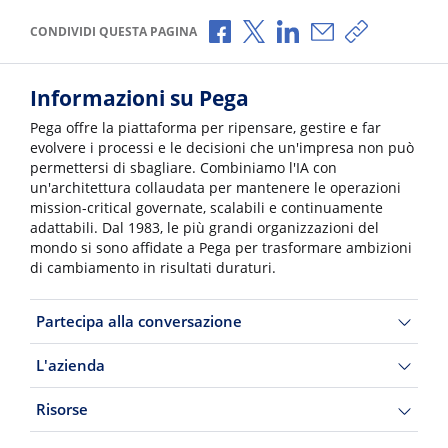
Condividi via Facebook
Condividi via X
Condividi via LinkedI
Condividi via e-
Copia link p
CONDIVIDI QUESTA PAGINA
Informazioni su Pega
Pega offre la piattaforma per ripensare, gestire e far
evolvere i processi e le decisioni che un'impresa non può
permettersi di sbagliare. Combiniamo l'IA con
un'architettura collaudata per mantenere le operazioni
mission-critical governate, scalabili e continuamente
adattabili. Dal 1983, le più grandi organizzazioni del
mondo si sono affidate a Pega per trasformare ambizioni
di cambiamento in risultati duraturi.
Partecipa alla conversazione
L'azienda
Risorse