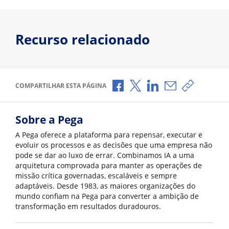
Recurso relacionado
Compartilhar no Facebook
Compartilhar no X
Compartilhar no Li
Compartilhar p
Copiar li
COMPARTILHAR ESTA PÁGINA
Sobre a Pega
A Pega oferece a plataforma para repensar, executar e
evoluir os processos e as decisões que uma empresa não
pode se dar ao luxo de errar. Combinamos IA a uma
arquitetura comprovada para manter as operações de
missão crítica governadas, escaláveis e sempre
adaptáveis. Desde 1983, as maiores organizações do
mundo confiam na Pega para converter a ambição de
transformação em resultados duradouros.