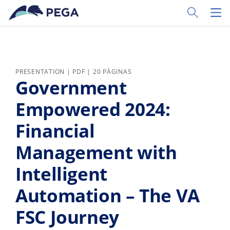
Pular para o conteúdo principal
Toggle Sear
Toggl
PRESENTATION | PDF | 20 PÁGINAS
Government
Empowered 2024:
Financial
Management with
Intelligent
Automation – The VA
FSC Journey