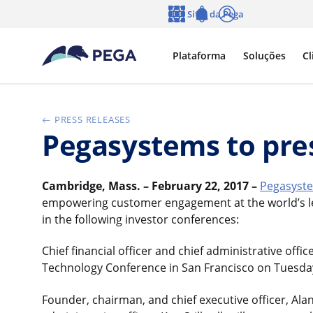
Pular para o conteúdo principal
Sites da Pega
Idioma
Notifications
Log in
Plataforma
Soluções
Cl
PRESS RELEASES
Pegasystems to pre
Cambridge, Mass. – February 22, 2017 –
Pegasyste
empowering customer engagement at the world’s lea
in the following investor conferences:
Chief financial officer and chief administrative office
Technology Conference in San Francisco on Tuesday,
Founder, chairman, and chief executive officer, Alan 