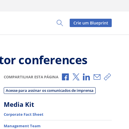
Crie um Blueprint
Toggle Search Panel
tor conferences
Compartilhar no Facebook
Compartilhar no X
Compartilhar no L
Compartilhar
Copiar 
COMPARTILHAR ESTA PÁGINA
Acesse para assinar os comunicados de imprensa
Media Kit
Corporate Fact Sheet
Management Team