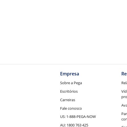
Empresa
Re
Sobre a Pega
Rel
Escritórios
Víd
pr
Carreiras
Ava
Fale conosco
Par
US: 1-888-PEGA-NOW
con
AU: 1800 763 425