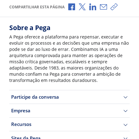
Compartilhar no Facebook
Compartilhar no X
Compartilhar no Li
Compartilhar p
Copiar li
COMPARTILHAR ESTA PÁGINA
Sobre a Pega
A Pega oferece a plataforma para repensar, executar e
evoluir os processos e as decisões que uma empresa não
pode se dar ao luxo de errar. Combinamos IA a uma
arquitetura comprovada para manter as operações de
missão crítica governadas, escaláveis e sempre
adaptáveis. Desde 1983, as maiores organizações do
mundo confiam na Pega para converter a ambição de
transformação em resultados duradouros.
Participe da conversa
Empresa
Recursos
Sites da Pega