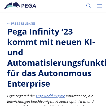
Pular para o conteúdo principal
Toggle Sear
Toggl
PRESS RELEASES
Pega Infinity ‘23
kommt mit neuen KI-
und
Automatisierungsfunkt
für das Autonomous
Enterprise
Pega zeigt auf der
PegaWorld iNspire
Innovationen, die
Entwicklungen beschleunigen, Prozesse optimieren und