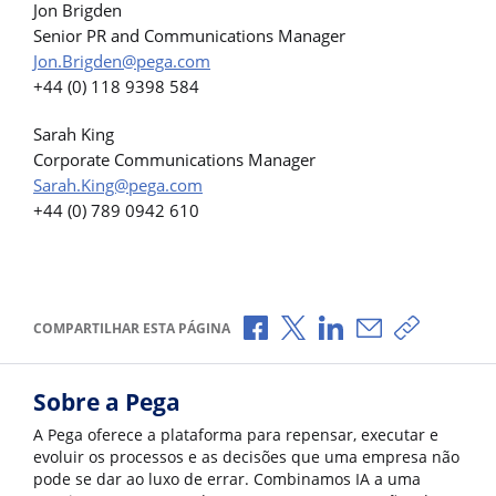
Jon Brigden
Senior PR and Communications Manager
Jon.Brigden@pega.com
+44 (0) 118 9398 584
Sarah King
Corporate Communications Manager
Sarah.King@pega.com
+44 (0) 789 0942 610
Compartilhar no Facebook
Compartilhar no X
Compartilhar no Li
Compartilhar p
Copiar li
COMPARTILHAR ESTA PÁGINA
Sobre a Pega
A Pega oferece a plataforma para repensar, executar e
evoluir os processos e as decisões que uma empresa não
pode se dar ao luxo de errar. Combinamos IA a uma