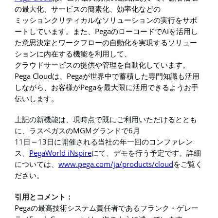
の最大化、サービスの簡素化、効率化などの
ミッションクリティカルなソリューションの実行をサポ
Pega
AI
ートしています。また、
のローコードで
を活用し
た意思決定とワークフローの自動化を実現するソリュー
ションに内在する機能を利用して、
クラウドサービスの提供や管理を自動化しています。
Pega Cloud
Pega
は、
が世界中で蓄積した専門知識も活用
Pega
しながら、お客様が
を最大限に活用できるようお手
伝いします。
上記の新機能は、現時点で既にご利用いただけるととも
MGM
6
に、ラスベガスの
グランドで
月
11
13
日～
日に開催される当社の年一回のコンファレン
PegaWorld iNspire
ス、
にて、デモを行う予定です。
詳細
www.pega.com/ja/products/cloud
については、
をご覧く
ださい。
引用とコメント：
Pega
の最高技術システム責任者であるフランク・ゲレー