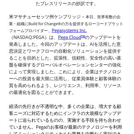
たプレスリリースの抄訳です。
–
米マサチューセッツ州
ケンブリッジ
本日、世界有数の企
Build for Change®
業・組織に
の力を提供するローコードプラット
Pegasystems Inc.
フォームプロバイダー、
NASDAQ:PEGA
Pega Cloud
TM
（
）は、
のアップデートを
AI
発表しました。今回のアップデートは、
を活用した意
思決定とワークフローの自動化ソリューションを提供す
ることを目的とした、拡張性、信頼性、安全性の高い基
盤を確保するグローバルオペレーションセンターの強化
によって実現しました。これにより、企業はテクノロジ
ーへの投資を最大限に活用し、従業員体験と顧客体験の
質を高められるよう、レジリエンス、利用率、リソース
の最適化を図ることができます。
経済の先行きが不透明な中、多くの企業は、増大する顧
客ニーズに対応するためにインフラの大規模なアップデ
ートに迫られているものの、実施する手段を持ち合わせ
Pega
ていません。
のお客様が最新のテクノロジーを利用
してミッションクリティカルな業務を中断なく実行でき