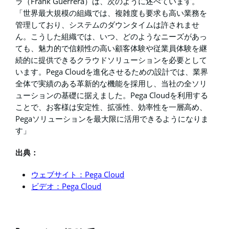
Frank Guerrera
ラ（
）は、次のように述べています。
「世界最大規模の組織では、複雑度も要求も高い業務を
管理しており、システムのダウンタイムは許されませ
ん。こうした組織では、いつ、どのようなニーズがあっ
ても、魅力的で信頼性の高い顧客体験や従業員体験を継
続的に提供できるクラウドソリューションを必要として
Pega Cloud
います。
を進化させるための設計では、業界
全体で実績のある革新的な機能を採用し、当社の全ソリ
Pega Cloud
ューションの基礎に据えました。
を利用する
ことで、お客様は安定性、拡張性、効率性を一層高め、
Pega
ソリューションを最大限に活用できるようになりま
す」
出典：
Pega Cloud
ウェブサイト：
Pega Cloud
ビデオ：