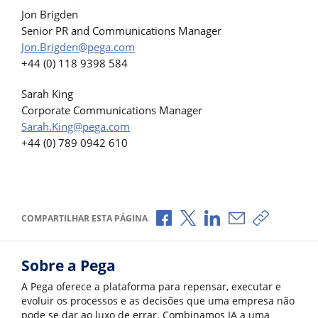
Jon Brigden
Senior PR and Communications Manager
Jon.Brigden@pega.com
+44 (0) 118 9398 584
Sarah King
Corporate Communications Manager
Sarah.King@pega.com
+44 (0) 789 0942 610
Compartilhar no Facebook
Compartilhar no X
Compartilhar no Li
Compartilhar p
Copiar li
COMPARTILHAR ESTA PÁGINA
Sobre a Pega
A Pega oferece a plataforma para repensar, executar e
evoluir os processos e as decisões que uma empresa não
pode se dar ao luxo de errar. Combinamos IA a uma