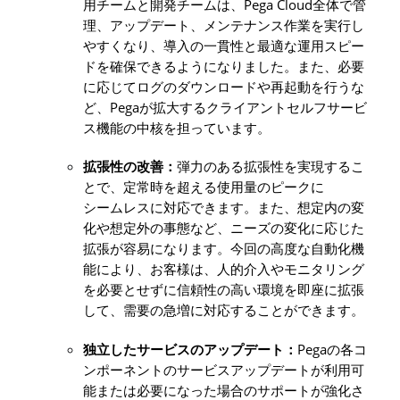
Pega Cloud
用チームと開発チームは、
全体で管
理、アップデート、メンテナンス作業を実行し
やすくなり、導入の一貫性と最適な運用スピー
ドを確保できるようになりました。また、必要
に応じてログのダウンロードや再起動を行うな
Pega
ど、
が拡大するクライアントセルフサービ
ス機能の中核を担っています。
拡張性の改善：
弾力のある拡張性を実現するこ
とで、定常時を超える使用量のピークに
シームレスに対応できます。また、想定内の変
化や想定外の事態など、ニーズの変化に応じた
拡張が容易になります。今回の高度な自動化機
能により、お客様は、人的介入やモニタリング
を必要とせずに信頼性の高い環境を即座に拡張
して、需要の急増に対応することができます。
Pega
独立したサービスのアップデート：
の各コ
ンポーネントのサービスアップデートが利用可
能または必要になった場合のサポートが強化さ