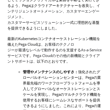
Pega
るよう、
はクラウドアーキテクチャーを改良し、
イ
ンテリジェントオートメーション、カスタマーエンゲー
ジメント、
カスタマーサービスソリューション
一式に理想的な基盤
を提供できるようにしました。
Kubernetes
最新の
コンテナオーケストレーション機能を
Pega Cloud
備えた
は、
お客様のテクノロ
As-a-Service
ジーが最適なレベルで動作するのを支援する
Pega Cloud
サービスです
。
のその他の新機能とクライア
ントサポートは、
以下のとおりです。
管理やメンテナンスのしやすさ：
強化されたグ
Pega
ローバルオペレーションセンターは、
の業
界最先端のワークフロープラットフォームを導
入してグローバルなオーケストレーションとス
Pega
ケールを実現し、
のマルチクラウド機能を
使用するお客様にシームレスなサポートを提供
Pega
できるようにしました。これにより、
の運