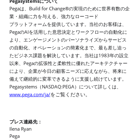
Pegasystems
について
Pega
Build for Change®
は、
の実現のために世界有数の企
業・組織に力を与える、強力なローコード
プラットフォームを提供しています。当社のお客様は、
Pega
AI
の
を活用した意思決定とワークフローの自動化に
より、エンゲージメントのパーソナライズからサービス
の自動化、オペレーションの簡素化まで、最も差し迫っ
1983
たビジネス課題を解決しています。当社は
年の設立
Pega
以来、
の拡張性と柔軟性に優れたアーキテクチャー
により、企業が今日の顧客ニーズに応えながら、将来に
備えて継続的に変革できるように支援し続けています。
Pegasystems
NASDAQ:PEGA
（
）について詳しくは、
www.pega.com/ja/
をご覧ください。
プレス連絡先
：
Ilena Ryan
Pega