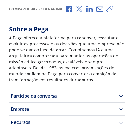
Compartilhar no Facebook
Compartilhar no X
Compartilhar no Li
Compartilhar p
Copiar li
COMPARTILHAR ESTA PÁGINA
Sobre a Pega
A Pega oferece a plataforma para repensar, executar e
evoluir os processos e as decisões que uma empresa não
pode se dar ao luxo de errar. Combinamos IA a uma
arquitetura comprovada para manter as operações de
missão crítica governadas, escaláveis e sempre
adaptáveis. Desde 1983, as maiores organizações do
mundo confiam na Pega para converter a ambição de
transformação em resultados duradouros.
Participe da conversa
Empresa
Recursos