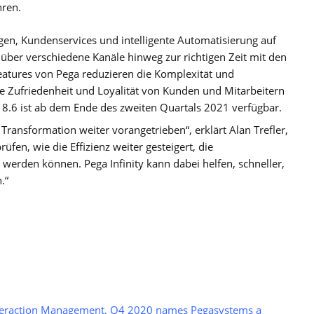
hren.
ngen, Kundenservices und intelligente Automatisierung auf
n über verschiedene Kanäle hinweg zur richtigen Zeit mit den
atures von Pega reduzieren die Komplexität und
ie Zufriedenheit und Loyalität von Kunden und Mitarbeitern
ity 8.6 ist ab dem Ende des zweiten Quartals 2021 verfügbar.
ransformation weiter vorangetrieben“, erklärt Alan Trefler,
üfen, wie die Effizienz weiter gesteigert, die
werden können. Pega Infinity kann dabei helfen, schneller,
.“
Interaction Management, Q4 2020 names Pegasystems a