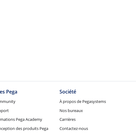
tes Pega
Société
mmunity
À propos de Pegasystems
pport
Nos bureaux
rmations Pega Academy
Carrières
ception des produits Pega
Contactez-nous