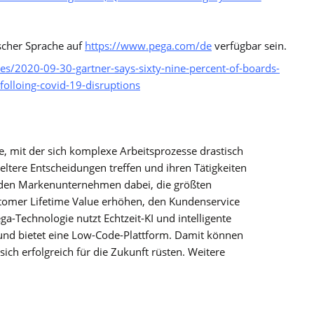
scher Sprache auf
https://www.pega.com/de
verfügbar sein.
s/2020-09-30-gartner-says-sixty-nine-percent-of-boards-
s-folloing-covid-19-disruptions
, mit der sich komplexe Arbeitsprozesse drastisch
tere Entscheidungen treffen und ihren Tätigkeiten
nden Markenunternehmen dabei, die größten
tomer Lifetime Value erhöhen, den Kundenservice
ega-Technologie nutzt Echtzeit-KI und intelligente
f und bietet eine Low-Code-Plattform. Damit können
ch erfolgreich für die Zukunft rüsten. Weitere