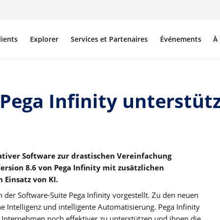
lients
Explorer
Services et Partenaires
Événements
À
ega Infinity unterstütz
tiver Software zur drastischen Vereinfachung
rsion 8.6 von Pega Infinity mit zusätzlichen
Einsatz von KI.
 der Software-Suite Pega Infinity vorgestellt. Zu den neuen
ntelligenz und intelligente Automatisierung. Pega Infinity
er Unternehmen noch effektiver zu unterstützen und ihnen die