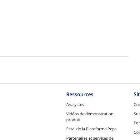
Ressources
Si
Analystes
Co
Vidéos de démonstration
Su
produit
Fo
Essai de la Plateforme Pega
Con
Partenaires et services de