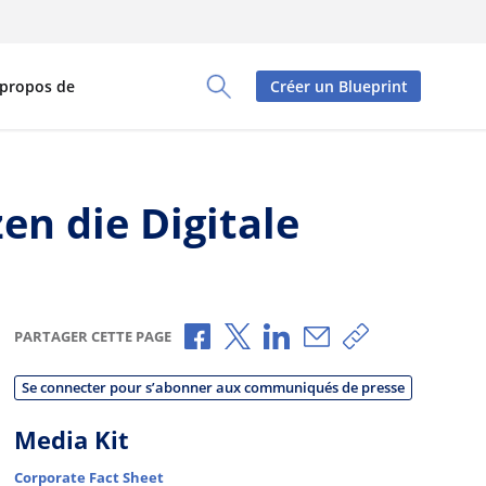
 propos de
Créer un Blueprint
Toggle Search Panel
en die Digitale
Partager via Facebook
Partager via X
Partager via LinkedIn
Partager par e-mai
Copier le lien
PARTAGER CETTE PAGE
Se connecter pour s’abonner aux communiqués de presse
Media Kit
Corporate Fact Sheet