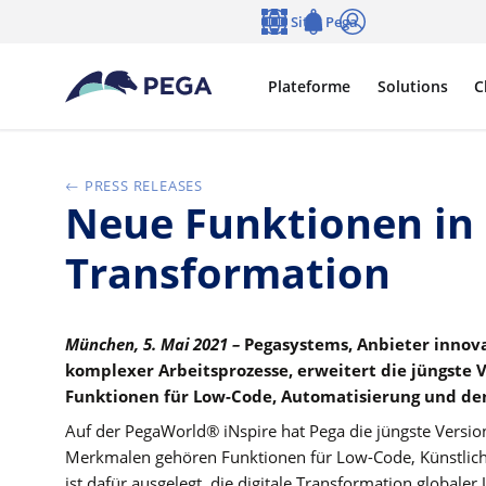
Passer directement au contenu principal
Sites Pega
Langue
Notifications
Se connecter
Plateforme
Solutions
C
PRESS RELEASES
Neue Funktionen in P
Transformation
München, 5. Mai 2021 –
Pegasystems, Anbieter innova
komplexer Arbeitsprozesse, erweitert die jüngste Ve
Funktionen für Low-Code, Automatisierung und den 
Auf der PegaWorld® iNspire hat Pega die jüngste Version
Merkmalen gehören Funktionen für Low-Code, Künstliche I
ist dafür ausgelegt, die digitale Transformation global