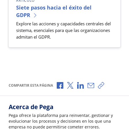
ARTÍCULO
Siete pasos hacia el éxito del
GDPR
Explore las acciones y capacidades centrales del
sistema, esenciales para que las organizaciones
admitan el GDPR.
Compartir a través de Facebook
Compartir a través de X
Compartir a través de 
Compartir por cor
Copiar enlac
COMPARTIR ESTA PÁGINA
Acerca de Pega
Pega ofrece la plataforma para reinventar, gestionar y
evolucionar los procesos y decisiones en los que una
empresa no puede permitirse cometer errores.