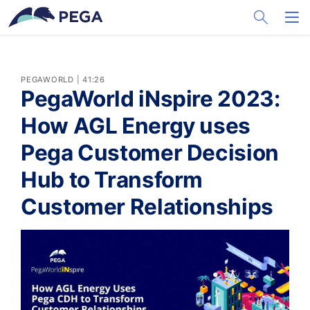
メインコンテンツに飛ぶ
Toggle Sea
Toggl
PEGAWORLD | 41:26
PegaWorld iNspire 2023:
How AGL Energy uses
Pega Customer Decision
Hub to Transform
Customer Relationships