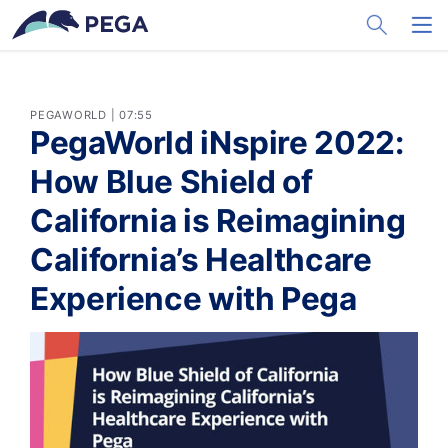
メインコンテンツに飛ぶ
Toggle Sea
Toggl
PEGAWORLD | 07:55
PegaWorld iNspire 2022:
How Blue Shield of
California is Reimagining
California’s Healthcare
Experience with Pega