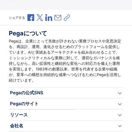
Facebookで共有
Xで共有
LinkedInで共有
メールで共有
共有リンクをコピー
シェアする
Pegaについて
Pegaは、企業にとって失敗が許されない業務プロセスや意思決定
を、再設計、運用、進化させるためのプラットフォームを提供し
ています。AIと実績あるアーキテクチャを組み合わせることで、
ミッションクリティカルな業務に対して、適切なガバナンスを維
持しながら、高い拡張性と継続的な変化への対応力を備えた運用
を実現します。1983年の創業以来、世界を代表する企業や組織
が、変革への構想を持続的な成果へつなげるためにPegaを活用し
続けています。
Pegaの公式SNS
Pegaのサイト
リソース
会社名