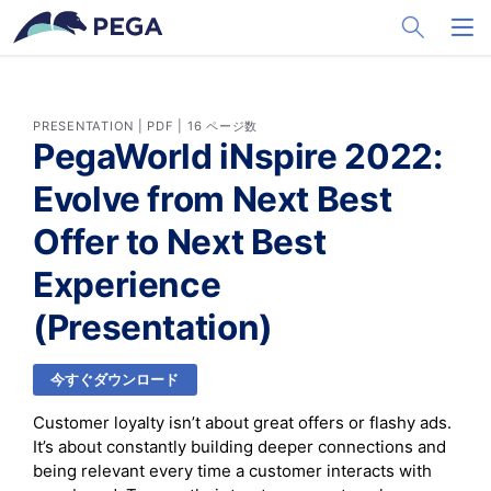
メインコンテンツに飛ぶ
Toggle Sea
Toggl
PRESENTATION | PDF | 16 ページ数
PegaWorld iNspire 2022:
Evolve from Next Best
Offer to Next Best
Experience
(Presentation)
今すぐダウンロード
Customer loyalty isn’t about great offers or flashy ads.
It’s about constantly building deeper connections and
being relevant every time a customer interacts with