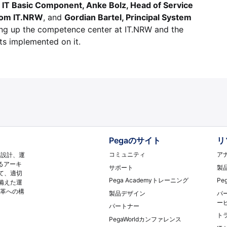
B IT Basic Component, Anke Bolz, Head of Service
from IT.NRW
, and
Gordian Bartel, Principal System
ting up the competence center at IT.NRW and the
ts implemented on it.
Pegaのサイト
リ
コミュニティ
ア
再設計、運
るアーキ
サポート
製
て、適切
Pega Academyトレーニング
Pe
備えた運
変革への構
製品デザイン
パ
ー
パートナー
ト
PegaWorldカンファレンス