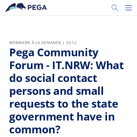
Passer directement au contenu principal
Toggle Sear
Toggl
WEBINAIRE À LA DEMANDE | 33:12
Pega Community
Forum - IT.NRW: What
do social contact
persons and small
requests to the state
government have in
common?