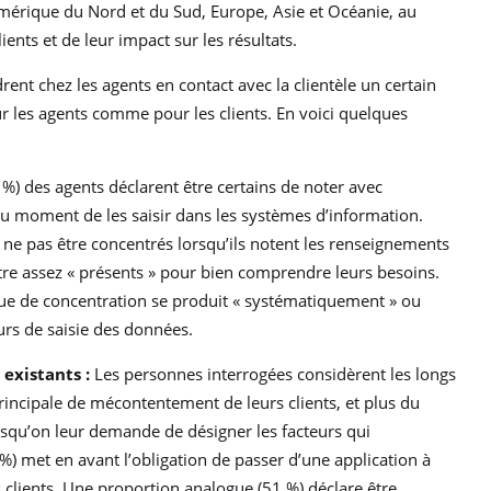
Amérique du Nord et du Sud, Europe, Asie et Océanie, au
ients et de leur impact sur les résultats.
nt chez les agents en contact avec la clientèle un certain
les agents comme pour les clients. En voici quelques
 %) des agents déclarent être certains de noter avec
 au moment de les saisir dans les systèmes d’information.
e ne pas être concentrés lorsqu’ils notent les renseignements
 être assez « présents » pour bien comprendre leurs besoins.
que de concentration se produit « systématiquement » ou
urs de saisie des données.
existants :
Les personnes interrogées considèrent les longs
incipale de mécontentement de leurs clients, et plus du
Lorsqu’on leur demande de désigner les facteurs qui
 %) met en avant l’obligation de passer d’une application à
 clients. Une proportion analogue (51 %) déclare être