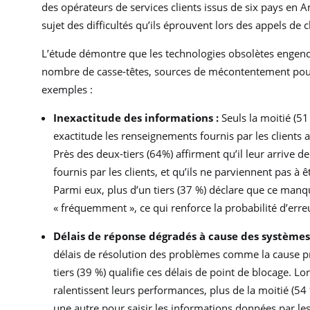
des opérateurs de services clients issus de six pays en 
sujet des difficultés qu’ils éprouvent lors des appels de cl
L’étude démontre que les technologies obsolètes engendre
nombre de casse-têtes, sources de mécontentement pour 
exemples :
Inexactitude des informations :
Seuls la moitié (51
exactitude les renseignements fournis par les clients
Près des deux-tiers (64%) affirment qu’il leur arrive d
fournis par les clients, et qu’ils ne parviennent pas à
Parmi eux, plus d’un tiers (37 %) déclare que ce man
« fréquemment », ce qui renforce la probabilité d’erre
Délais de réponse dégradés à cause des systèmes 
délais de résolution des problèmes comme la cause pr
tiers (39 %) qualifie ces délais de point de blocage. 
ralentissent leurs performances, plus de la moitié (54
une autre pour saisir les informations données par les