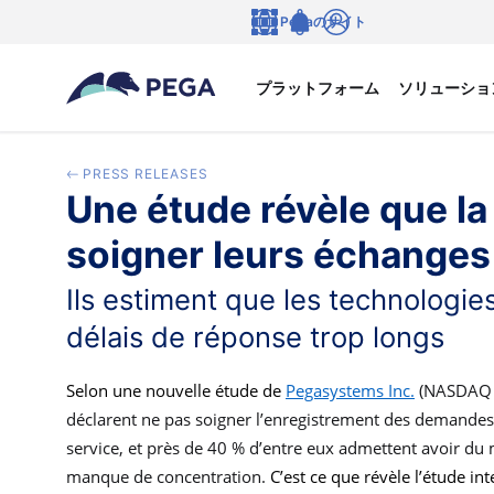
メインコンテンツに飛ぶ
Pegaのサイト
言語
Notifications
ログイン
プラットフォーム
ソリューショ
PRESS RELEASES
Une étude révèle que la
soigner leurs échanges 
Ils estiment que les technologi
délais de réponse trop longs
Selon une nouvelle étude de
Pegasystems Inc.
(NASDAQ : 
déclarent ne pas soigner l’enregistrement des demandes
service, et près de 40 % d’entre eux admettent avoir du 
manque de concentration.
C’est ce que révèle l’étude in