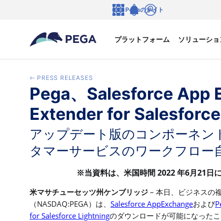
メインコンテンツに飛ぶ
Pegaのサイト
言語
Notifications
ログイン
プラットフォーム
ソリューショ
PRESS RELEASES
Pega、Salesforce App 
Extender for Salesfo
アップデート版のコンポーネントを
タマーサービスのワークフロー
2022
6
21
※当資料は、米国時間
年
月
日
–
米マサチューセッツ州ケンブリッジ
本日、ビジネスの
NASDAQ:PEGA
Salesforce AppExchange
P
（
）は、
および
for Salesforce Lightning
のダウンロードが可能になったこ