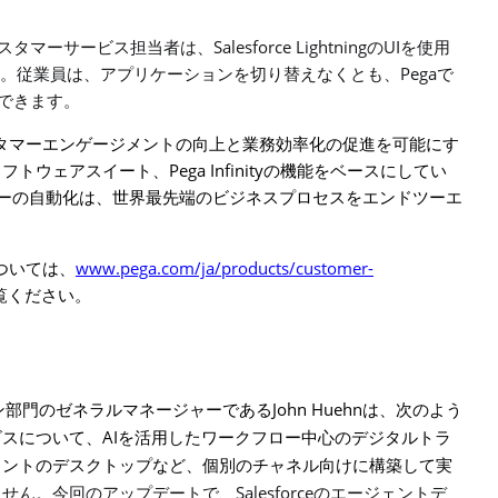
Salesforce Lightning
UI
スタマーサービス担当者は、
の
を使用
Pega
す。従業員は、アプリケーションを切り替えなくとも、
で
できます。
タマーエンゲージメントの向上と業務効率化の促進を可能にす
Pega Infinity
ソフトウェアスイート、
の機能をベースにしてい
ーの自動化は、世界最先端のビジネスプロセスをエンドツーエ
www.pega.com/ja/products/customer-
ついては、
覧ください。
John Huehn
ン部門のゼネラルマネージャーである
は、次のよう
AI
ビスについて、
を活用したワークフロー中心のデジタルトラ
ェントのデスクトップなど、個別のチャネル向けに構築して実
Salesforce
ません。今回のアップデートで、
のエージェントデ