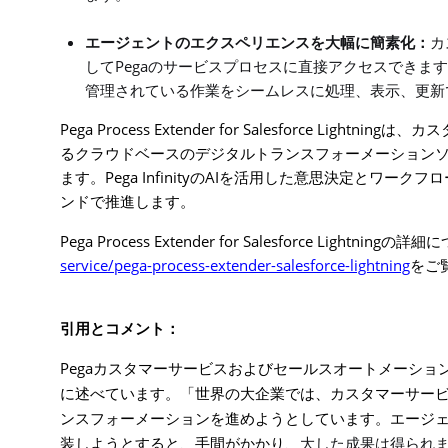
エージェントのエクスペリエンスを大幅に簡素化：
カ
Pega
して
のサービスプロセスに直接アクセスできま
管理されている作業をシームレスに処理、表示、更新
Pega Process Extender for Salesforce Lightning
は、カス
るクラウドベースのデジタルトランスフォーメーション
Pega Infinity
AI
ます。
の
を活用した意思決定とワークフロ
ンドで推進します
。
Pega Process Extender for Salesforce Lightning
の詳細に
service/pega-process-extender-salesforce-lightning
をご
引用とコメント：
Pega
カスタマーサービスおよびセールスオートメーショ
に述べています。「世界の大企業では、カスタマーサー
ンスフォーメーションを進めようとしています。エージ
装しようとすると、手間がかかり、
大した成果は得られ