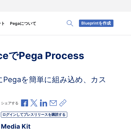
Blueprintを作成
ント
Pegaについて
Toggle Search Panel
ceでPega Process
にPegaを簡単に組み込め、カス
Facebookで共有
Xで共有
LinkedInで共有
メールで共有
共有リンクをコピー
シェアする
ログインしてプレスリリースを購読する
Media Kit