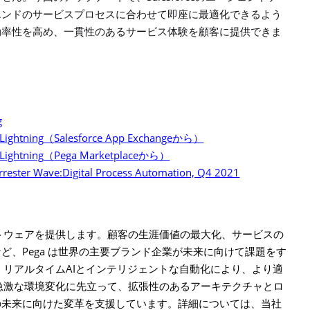
エンドのサービスプロセスに合わせて即座に最適化できるよう
効率性を高め、一貫性のあるサービス体験を顧客に提供できま
g
 Lightning
Salesforce App Exchange
（
から）
 Lightning
Pega Marketplace
（
から）
rrester Wave:Digital Process Automation, Q4 2021
トウェアを提供します。顧客の生涯価値の最大化、サービスの
Pega
など、
は世界の主要ブランド企業が未来に向けて課題をす
AI
、リアルタイム
とインテリジェントな自動化により、より適
急激な環境変化に先立って、拡張性のあるアーキテクチャとロ
の未来に向けた変革を支援しています。詳細については、当社