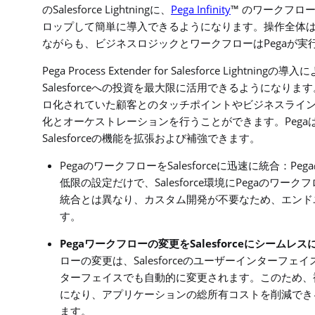
Salesforce Lightning
Pega Infinity
™
の
に、
のワークフロ
ロップして簡単に導入できるようになります。操作全体
Pega
ながらも、ビジネスロジックとワークフローは
が実
Pega Process Extender for Salesforce Lightning
の導入に
Salesforce
への投資を最大限に活用できるようになります
ロ化されていた顧客とのタッチポイントやビジネスライ
Pega
化とオーケストレーションを行うことができます。
Salesforce
の機能を拡張および補強できます。
Pega
Salesforce
Pega
のワークフローを
に迅速に統合：
Salesforce
Pega
低限の設定だけで、
環境に
のワークフ
統合とは異なり、カスタム開発が不要なため、エンド
す。
Pega
Salesforce
ワークフローの変更を
にシームレス
Salesforce
ローの変更は、
のユーザーインターフェイ
ターフェイスでも自動的に変更されます。このため、
になり、アプリケーションの総所有コストを削減でき
ます。