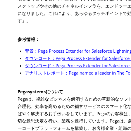
スクトップやその他のチャネルインフラを、エンドツー
になりました。これにより、あらゆるタッチポイントで
。
す
」
参考情報：
Pega Process Extender for Salesforce Lightnin
背景：
Pega Process Extender for Salesforce
ダウンロード：
Pega Process Extender for Salesforce
ダウンロード：
Pega named a leader in The Fo
アナリストレポート：
Pegasystems
について
Pega
は、複雑なビジネスを解消するための革新的なソフ
合理化、効率を高めるための顧客サービスのスマート化
Pega
ばやく解決するお手伝いをしています。
のお客様は
Pega
切な意思決定を行い、業務を遂行しています。
は、
ーコードプラットフォームを構築し、お客様企業・組織