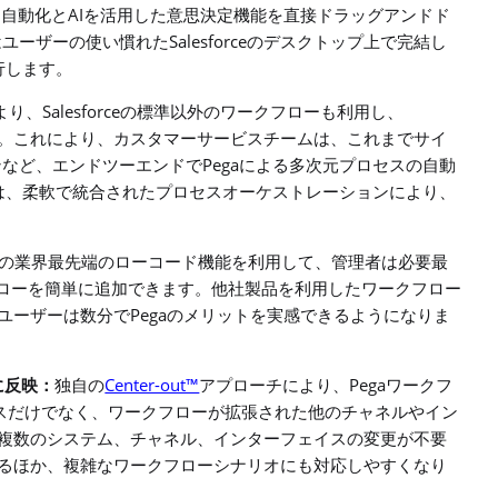
AI
ー自動化と
を活用した意思決定機能を直接ドラッグアンドド
Salesforce
はユーザーの使い慣れた
のデスクトップ上で完結し
行します。
Salesforce
より、
の標準以外のワークフローも利用し、
。これにより、カスタマーサービスチームは、これまでサイ
Pega
ンなど、エンドツーエンドで
による多次元プロセスの自動
は、柔軟で統合されたプロセスオーケストレーションにより、
の業界最先端のローコード機能を利用して、管理者は必要最
ローを簡単に追加できます。他社製品を利用したワークフロー
Pega
ユーザーは数分で
のメリットを実感できるようになりま
Center-out™
Pega
に反映：
独自の
アプローチにより、
ワークフ
スだけでなく、ワークフローが拡張された他のチャネルやイン
複数のシステム、チャネル、インターフェイスの変更が不要
るほか、複雑なワークフローシナリオにも対応しやすくなり