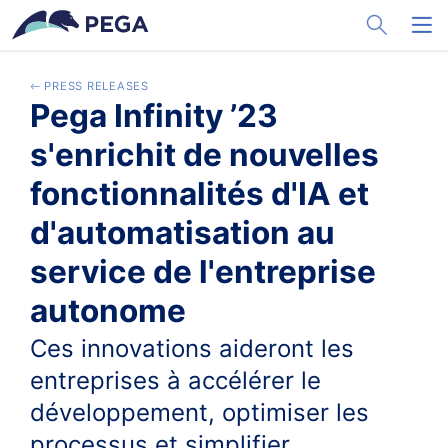
メインコンテンツに飛ぶ
Toggle Sea
Toggl
PRESS RELEASES
Pega Infinity ’23
s'enrichit de nouvelles
fonctionnalités d'IA et
d'automatisation au
service de l'entreprise
autonome
Ces innovations aideront les
entreprises à accélérer le
développement, optimiser les
processus et simplifier