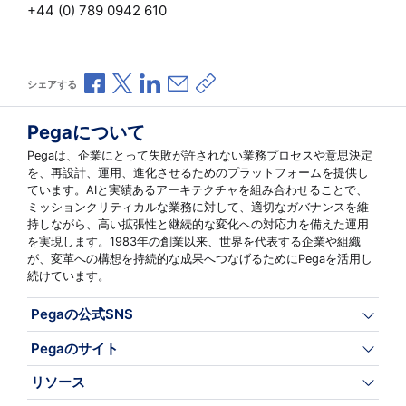
+44 (0) 789 0942 610
Facebookで共有
Xで共有
LinkedInで共有
メールで共有
共有リンクをコピー
シェアする
Pegaについて
Pegaは、企業にとって失敗が許されない業務プロセスや意思決定
を、再設計、運用、進化させるためのプラットフォームを提供し
ています。AIと実績あるアーキテクチャを組み合わせることで、
ミッションクリティカルな業務に対して、適切なガバナンスを維
持しながら、高い拡張性と継続的な変化への対応力を備えた運用
を実現します。1983年の創業以来、世界を代表する企業や組織
が、変革への構想を持続的な成果へつなげるためにPegaを活用し
続けています。
Pegaの公式SNS
Pegaのサイト
リソース