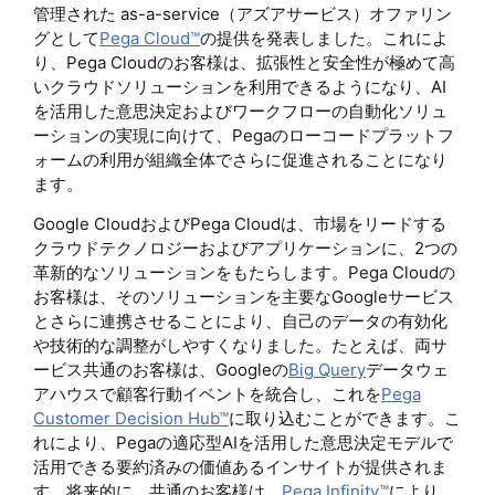
管理された as-a-service（アズアサービス）オファリン
グとして
Pega Cloud™
の提供を発表しました。これによ
り、Pega Cloudのお客様は、拡張性と安全性が極めて高
いクラウドソリューションを利用できるようになり、AI
を活用した意思決定およびワークフローの自動化ソリュ
ーションの実現に向けて、Pegaのローコードプラットフ
ォームの利用が組織全体でさらに促進されることになり
ます。
Google CloudおよびPega Cloudは、市場をリードする
クラウドテクノロジーおよびアプリケーションに、2つの
革新的なソリューションをもたらします。Pega Cloudの
お客様は、そのソリューションを主要なGoogleサービス
とさらに連携させることにより、自己のデータの有効化
や技術的な調整がしやすくなりました。たとえば、両サ
ービス共通のお客様は、Googleの
Big Query
データウェ
アハウスで顧客行動イベントを統合し、これを
Pega
Customer Decision Hub™
に取り込むことができます。こ
れにより、Pegaの適応型AIを活用した意思決定モデルで
活用できる要約済みの価値あるインサイトが提供されま
す。将来的に、共通のお客様は、
Pega Infinity™
により