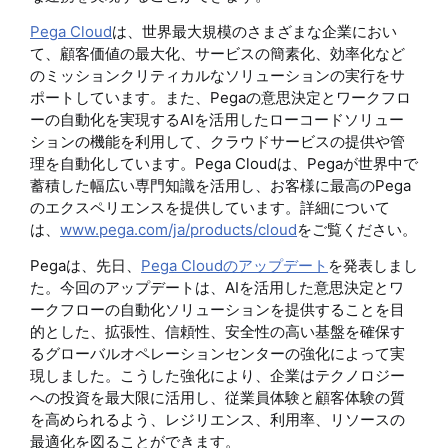
Pega Cloud
は、世界最大規模のさまざまな企業におい
て、顧客価値の最大化、サービスの簡素化、効率化など
のミッションクリティカルなソリューションの実行をサ
ポートしています。また、Pegaの意思決定とワークフロ
ーの自動化を実現するAIを活用したローコードソリュー
ションの機能を利用して、クラウドサービスの提供や管
理を自動化しています。Pega Cloudは、Pegaが世界中で
蓄積した幅広い専門知識を活用し、お客様に最高のPega
のエクスペリエンスを提供しています。詳細について
は、
www.pega.com/ja/products/cloud
をご覧ください。
Pegaは、先日、
Pega Cloudのアップデート
を発表しまし
た。今回のアップデートは、AIを活用した意思決定とワ
ークフローの自動化ソリューションを提供することを目
的とした、拡張性、信頼性、安全性の高い基盤を確保す
るグローバルオペレーションセンターの強化によって実
現しました。こうした強化により、企業はテクノロジー
への投資を最大限に活用し、従業員体験と顧客体験の質
を高められるよう、レジリエンス、利用率、リソースの
最適化を図ることができます。