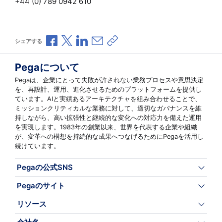
+44 (0) 789 0942 610
Facebookで共有
Xで共有
LinkedInで共有
メールで共有
共有リンクをコピー
シェアする
Pegaについて
Pegaは、企業にとって失敗が許されない業務プロセスや意思決定
を、再設計、運用、進化させるためのプラットフォームを提供し
ています。AIと実績あるアーキテクチャを組み合わせることで、
ミッションクリティカルな業務に対して、適切なガバナンスを維
持しながら、高い拡張性と継続的な変化への対応力を備えた運用
を実現します。1983年の創業以来、世界を代表する企業や組織
が、変革への構想を持続的な成果へつなげるためにPegaを活用し
続けています。
Pegaの公式SNS
Pegaのサイト
リソース