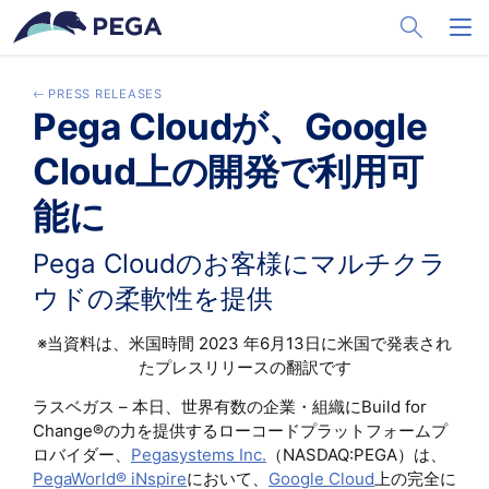
メインコンテンツに飛ぶ
Toggle Sea
Toggl
PRESS RELEASES
Pega Cloudが、Google
Cloud上の開発で利用可
能に
Pega Cloudのお客様にマルチクラ
ウドの柔軟性を提供
※当資料は、米国時間 2023 年6月13日に米国で発表され
たプレスリリースの翻訳です
ラスベガス – 本日、世界有数の企業・組織にBuild for
Change®の力を提供するローコードプラットフォームプ
ロバイダー、
Pegasystems Inc.
（NASDAQ:PEGA）は、
PegaWorld® iNspire
において、
Google Cloud
上の完全に