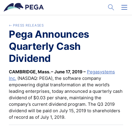
メインコンテンツに飛ぶ
Toggle Sea
Toggl
PRESS RELEASES
Pega Announces
Quarterly Cash
Dividend
CAMBRIDGE, Mass. – June 17, 2019 –
Pegasystems
Inc.
(NASDAQ: PEGA), the software company
empowering digital transformation at the world’s
leading enterprises, today announced a quarterly cash
dividend of $0.03 per share, maintaining the
company’s current dividend program. The Q3 2019
dividend will be paid on July 15, 2019 to shareholders
of record as of July 1, 2019.