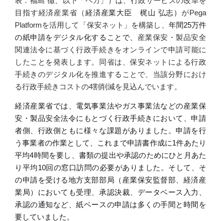
表：福島
徹、以下「ペガ」）は、行政サービスの改革を
目指す経済産業省（
経済産業大臣 梶山
弘志）
が
Pega
Platform
を活用して「保安ネット」を構築し、
年間
25
万件
の紙申請をデジタル化することで、
産業保安・製品安全
関連法令
に
基
づく
行政
手続きをオンラインで
申請
可能に
したことを発表します。同省は、
保安
ネットによる
行政
手続きのデジタル化を推進することで、
当該分野におけ
る行政手続きコスト
の
4
割削減を見込んでいます。
経済産業省では、電気事業法やガス事業法などの産業保
安・製品安全法令にもとづく
行政
手続きにおいて、
申請
者側、行政側ともに様々
な課題がありました。申請を行
う事業者の作業として、これまで申請書作成に
1
件あたり
平均
4
時間を要し、書類の提出や承認のためにひと月あた
り平均
10
回の窓口訪問の必要がありました。そして、そ
の申請を受ける
地方支部部局（産業保安
監督部、
経済産
業局
）においても受理、承認決裁、データベース入力、
承認の通知など、紙ベースの申請は多くの手間と時間を
要していました。