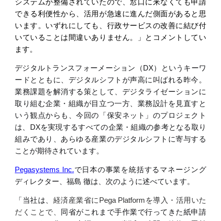
システムが整備されていたので、窓口に来なくても申請
できる利便性から、活用が急速に進んだ側面があると思
います。いずれにしても、行政サービスの改善に結び付
いていることは間違いありません。」とコメントしてい
ます。
デジタルトランスフォーメーション（
DX
）というキーワ
ードとともに、デジタルシフトが声高に叫ばれる昨今。
業務課題を解消する策として、デジタライゼーションに
取り組む企業・組織が目立つ一方、業務設計を見直すと
いう観点からも、今回の「保安ネット」のプロジェクト
は、
DX
を実現するすべての企業・組織の参考となる取り
組みであり、あらゆる産業のデジタルシフトに寄与する
ことが期待されています。
Pegasystems Inc.
で日本の事業を統括するマネージング
ディレクター、福島
徹は、次のように述べています。
「当社は、
経済産業省に
Pega Platform
を導入・活用いた
だくことで、
同省が
これまで手作業で行ってきた
紙申請