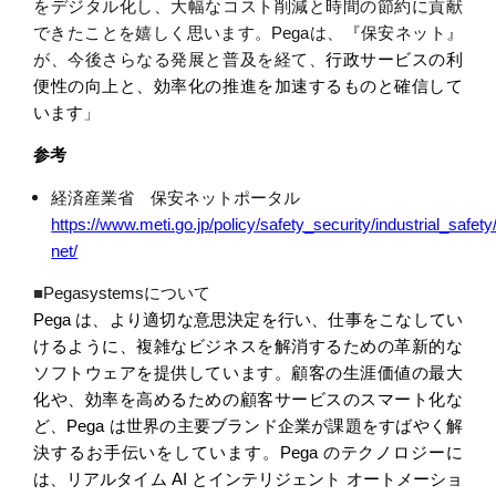
をデジタル化し、大幅なコスト削減と時間の節約に貢献
できたことを嬉しく思います。
Pega
は、『
保安ネット』
が
、今後さらなる発展と普及を経て、
行政サービスの利
便性の向上と、効率化の推進を加速するものと確信して
います
」
参考
経済産業省 保安ネットポータル
https://www.meti.go.jp/policy/safety_security/industrial_safet
net/
■
Pegasystems
について
Pega
は、より適切な意思決定を行い、仕事をこなしてい
けるように、複雑なビジネスを解消するための革新的な
ソフトウェアを提供しています。顧客の生涯価値の最大
化や、効率を高めるための顧客サービスのスマート化な
ど、
Pega
は世界の主要ブランド企業が課題をすばやく解
決するお手伝いをしています。
Pega
のテクノロジーに
は、リアルタイム
AI
とインテリジェント
オートメーショ