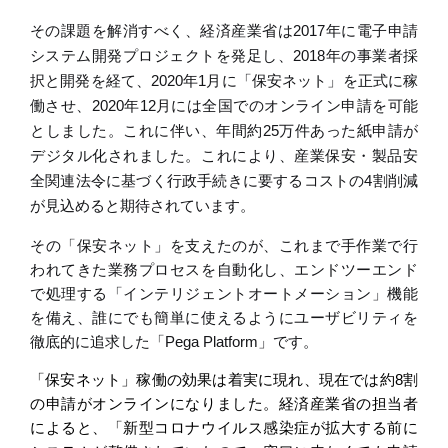
その課題を解消すべく、経済産業省は
2017
年に電子申請
システム開発プロジェクトを発足し、
2018
年の事業者採
択と開発を経て、
2020
年
1
月に「保安ネット」を正式に稼
働させ、
2020
年
12
月には全国でのオンライン申請を可能
としました。これに伴い、年間約
25
万件あった紙申請が
デジタル化されました。これにより、
産業保安・製品安
全関連法令
に
基
づく
行政
手続きに要するコストの
4
割削減
が見込めると期待されています。
その「保安ネット」を支えたのが、これまで手作業で行
われてきた業務プロセスを自動化し、エンドツーエンド
で処理する「インテリジェントオートメーション」機能
を備え、誰にでも簡単に使えるようにユーザビリティを
徹底的に追求した「
Pega Platform
」です。
「保安ネット」稼働の効果は着実に現れ、現在では約
8
割
の申請がオンラインになりました。経済産業省の担当者
によると、「新型コロナウイルス感染症が拡大する前に