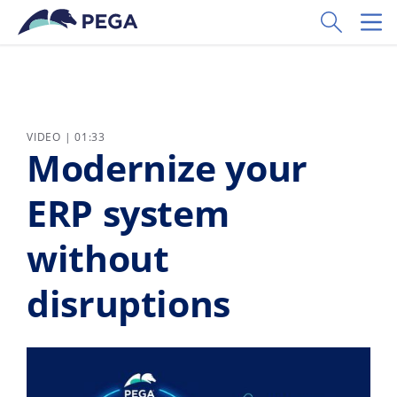
Zum Hauptinhalt wechseln
Toggle Sear
Toggl
VIDEO | 01:33
Modernize your
ERP system
without
disruptions