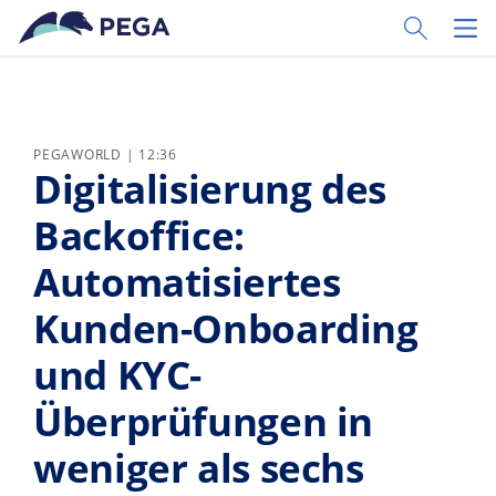
Zum Hauptinhalt wechseln
Toggle Sear
Toggl
PEGAWORLD | 12:36
Digitalisierung des
Backoffice:
Automatisiertes
Kunden-Onboarding
und KYC-
Überprüfungen in
weniger als sechs