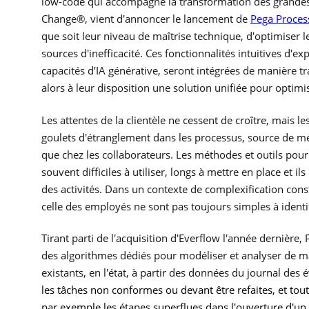
low-code qui accompagne la transformation des grandes
Change®
, vient d'annoncer le lancement de
Pega Proces
que soit leur niveau de maîtrise technique, d'optimiser l
sources d'inefficacité. Ces fonctionnalités intuitives d'ex
capacités d’IA générative, seront intégrées de manière 
alors à leur disposition une solution unifiée pour opti
Les attentes de la clientèle ne cessent de croître, mais l
goulets d'étranglement dans les processus, source de méc
que chez les collaborateurs. Les méthodes et outils pou
souvent difficiles à utiliser, longs à mettre en place et i
des activités. Dans un contexte de complexification const
celle des employés ne sont pas toujours simples à identif
Tirant parti de l'acquisition d'Everflow l'année dernière, P
des algorithmes dédiés pour modéliser et analyser de man
existants, en l'état, à partir des données du journal des
les tâches non conformes ou devant être refaites, et toute
par exemple les étapes superflues dans l'ouverture d'un c