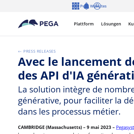
Zum Hauptinhalt wechseln
Pega Websites
Sprache
Notifications
Anmelden
Plattform
Lösungen
Ku
PRESS RELEASES
Avec le lancement d
des API d'IA générat
La solution intègre de nombreu
générative, pour faciliter la dé
dans les processus métier.
CAMBRIDGE (Massachusetts) – 9 mai 2023 –
Pegasyst