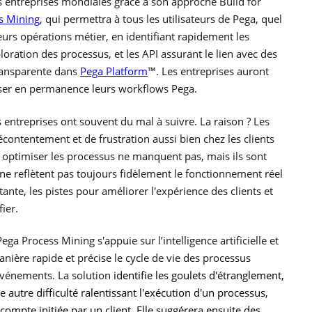
 entreprises mondiales grâce à son approche Build for
s Mining
, qui permettra à tous les utilisateurs de Pega, quel
eurs opérations métier, en identifiant rapidement les
ploration des processus, et les API assurant le lien avec des
transparente dans
Pega Platform
™. Les entreprises auront
miser en permanence leurs workflows Pega.
es entreprises ont souvent du mal à suivre. La raison ? Les
ontentement et de frustration aussi bien chez les clients
r optimiser les processus ne manquent pas, mais ils sont
ls ne reflètent pas toujours fidèlement le fonctionnement réel
ante, les pistes pour améliorer l'expérience des clients et
ier.
ega Process Mining s'appuie sur l’intelligence artificielle et
ière rapide et précise le cycle de vie des processus
 événements. La solution
identifie les goulets d'étranglement,
 autre difficulté ralentissant l'exécution d'un processus,
ompte initiée par un client. Elle suggérera ensuite des