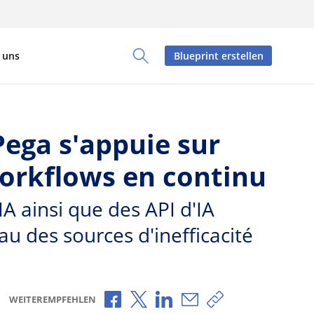
 uns
Blueprint erstellen
Toggle Search Panel
Pega s'appuie sur
workflows en continu
IA ainsi que des API d'IA
eau des sources d'inefficacité
Über Facebook teilen
Über X teilen
Über LinkedIn teilen
Über E-Mail teilen
Link zum Teilen 
WEITEREMPFEHLEN