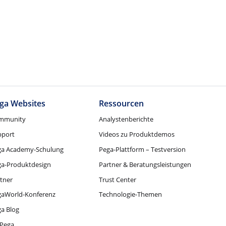
ga Websites
Ressourcen
mmunity
Analystenberichte
pport
Videos zu Produktdemos
ga Academy-Schulung
Pega-Plattform – Testversion
ga-Produktdesign
Partner & Beratungsleistungen
tner
Trust Center
gaWorld-Konferenz
Technologie-Themen
a Blog
Pega