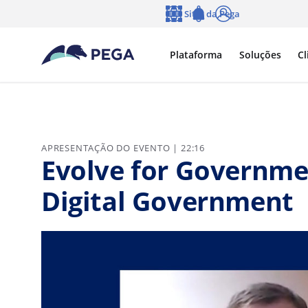
Pular para o conteúdo principal
Sites da Pega
Idioma
Notifications
Log in
Plataforma
Soluções
Cl
APRESENTAÇÃO DO EVENTO | 22:16
Evolve for Governme
Digital Government