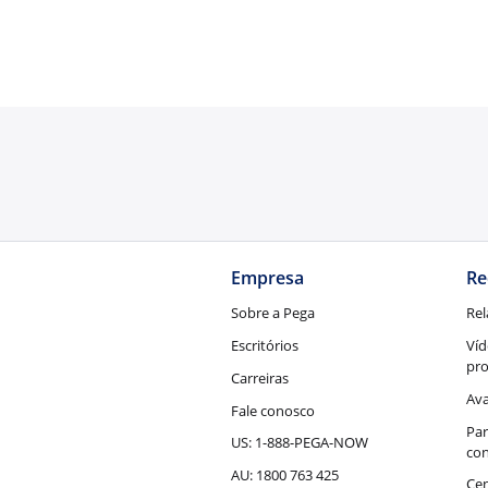
Empresa
Re
Sobre a Pega
Rel
Escritórios
Víd
pr
Carreiras
Ava
Fale conosco
Par
US: 1-888-PEGA-NOW
con
AU: 1800 763 425
Cen