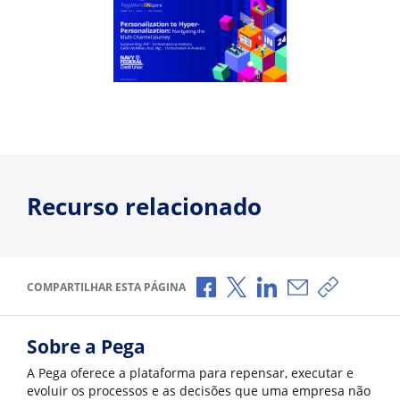
Recurso relacionado
Compartilhar no Facebook
Compartilhar no X
Compartilhar no Li
Compartilhar p
Copiar li
COMPARTILHAR ESTA PÁGINA
Sobre a Pega
A Pega oferece a plataforma para repensar, executar e
evoluir os processos e as decisões que uma empresa não