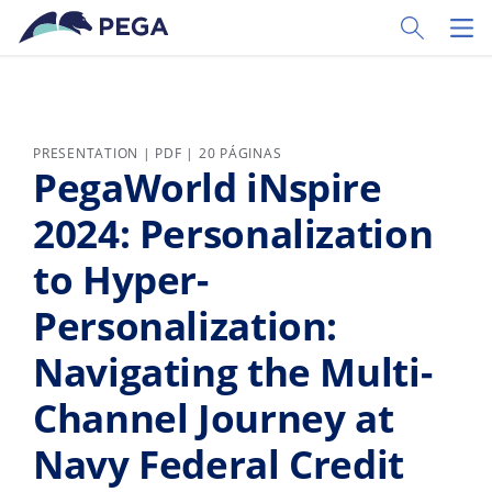
Pular para o conteúdo principal
Toggle Sear
Toggl
PRESENTATION | PDF | 20 PÁGINAS
PegaWorld iNspire
2024: Personalization
to Hyper-
Personalization:
Navigating the Multi-
Channel Journey at
Navy Federal Credit