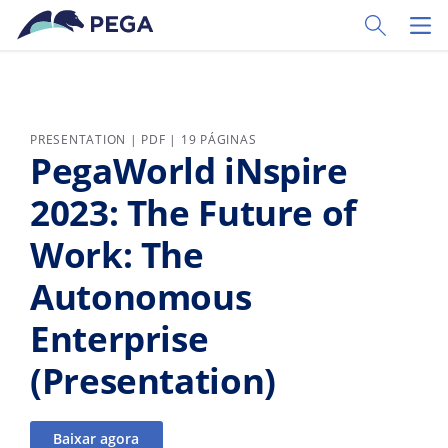
Pular para o conteúdo principal
Toggle Sear
Toggl
PRESENTATION | PDF | 19 PÁGINAS
PegaWorld iNspire
2023: The Future of
Work: The
Autonomous
Enterprise
(Presentation)
Baixar agora