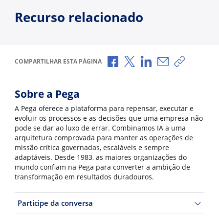
Recurso relacionado
Compartilhar no Facebook
Compartilhar no X
Compartilhar no Li
Compartilhar p
Copiar li
COMPARTILHAR ESTA PÁGINA
Sobre a Pega
A Pega oferece a plataforma para repensar, executar e
evoluir os processos e as decisões que uma empresa não
pode se dar ao luxo de errar. Combinamos IA a uma
arquitetura comprovada para manter as operações de
missão crítica governadas, escaláveis e sempre
adaptáveis. Desde 1983, as maiores organizações do
mundo confiam na Pega para converter a ambição de
transformação em resultados duradouros.
Participe da conversa