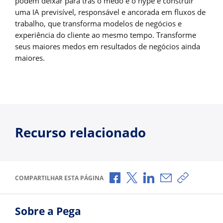
podem deixar para trás o medo e o hype e construir
uma IA previsível, responsável e ancorada em fluxos de
trabalho, que transforma modelos de negócios e
experiência do cliente ao mesmo tempo. Transforme
seus maiores medos em resultados de negócios ainda
maiores.
Recurso relacionado
Compartilhar no Facebook
Compartilhar no X
Compartilhar no Li
Compartilhar p
Copiar li
COMPARTILHAR ESTA PÁGINA
Sobre a Pega