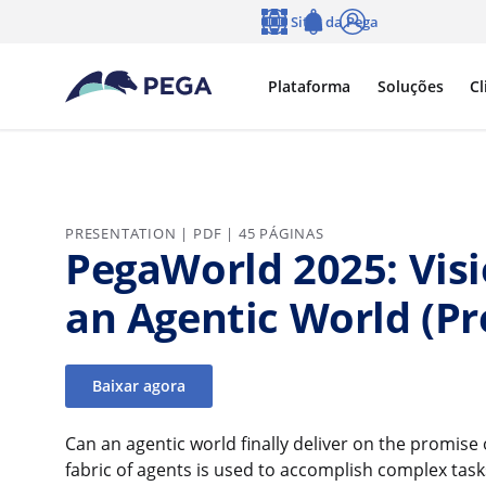
Pular para o conteúdo principal
Sites da Pega
Idioma
Notifications
Log in
Plataforma
Soluções
Cl
PRESENTATION | PDF | 45 PÁGINAS
PegaWorld 2025: Visi
an Agentic World (Pr
Baixar agora
Can an agentic world finally deliver on the promis
fabric of agents is used to accomplish complex task