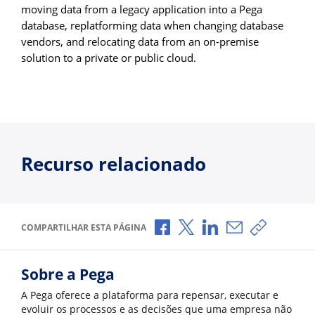
moving data from a legacy application into a Pega
database, replatforming data when changing database
vendors, and relocating data from an on-premise
solution to a private or public cloud.
Recurso relacionado
Compartilhar no Facebook
Compartilhar no X
Compartilhar no Li
Compartilhar p
Copiar li
COMPARTILHAR ESTA PÁGINA
Sobre a Pega
A Pega oferece a plataforma para repensar, executar e
evoluir os processos e as decisões que uma empresa não