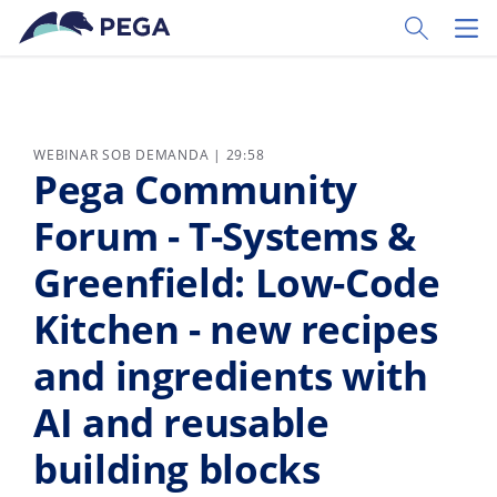
Pular para o conteúdo principal
Toggle Sear
Toggl
WEBINAR SOB DEMANDA | 29:58
Pega Community
Forum - T-Systems &
Greenfield: Low-Code
Kitchen - new recipes
and ingredients with
AI and reusable
building blocks