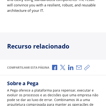
will convince you with a resilient, robust, and reusable
architecture of your IT.
Recurso relacionado
Compartilhar no Facebook
Compartilhar no X
Compartilhar no Li
Compartilhar p
Copiar li
COMPARTILHAR ESTA PÁGINA
Sobre a Pega
A Pega oferece a plataforma para repensar, executar e
evoluir os processos e as decisões que uma empresa não
pode se dar ao luxo de errar. Combinamos IA a uma
arquitetura comprovada para manter as operações de