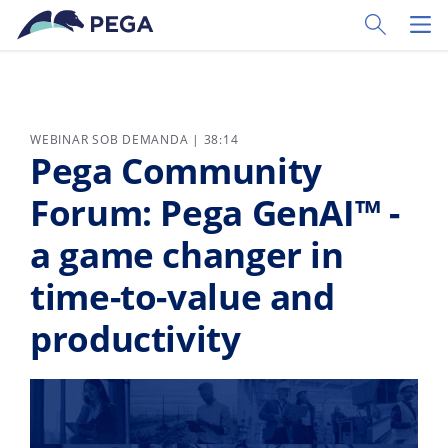
Pular para o conteúdo principal
Toggle Sear
Toggl
WEBINAR SOB DEMANDA | 38:14
Pega Community
Forum: Pega GenAI™ -
a game changer in
time-to-value and
productivity