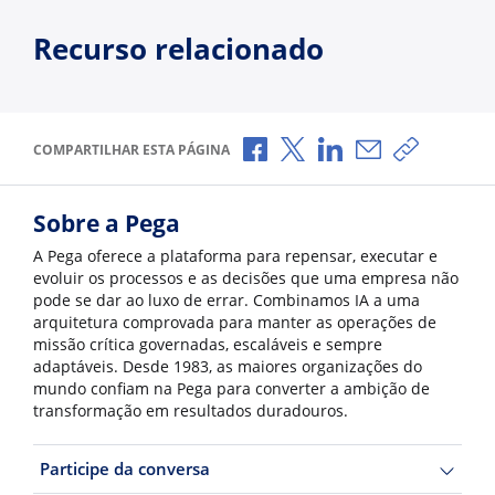
Recurso relacionado
Compartilhar no Facebook
Compartilhar no X
Compartilhar no Li
Compartilhar p
Copiar li
COMPARTILHAR ESTA PÁGINA
Sobre a Pega
A Pega oferece a plataforma para repensar, executar e
evoluir os processos e as decisões que uma empresa não
pode se dar ao luxo de errar. Combinamos IA a uma
arquitetura comprovada para manter as operações de
missão crítica governadas, escaláveis e sempre
adaptáveis. Desde 1983, as maiores organizações do
mundo confiam na Pega para converter a ambição de
transformação em resultados duradouros.
Participe da conversa