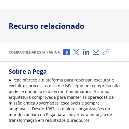
Recurso relacionado
Compartilhar no Facebook
Compartilhar no X
Compartilhar no Li
Compartilhar p
Copiar li
COMPARTILHAR ESTA PÁGINA
Sobre a Pega
A Pega oferece a plataforma para repensar, executar e
evoluir os processos e as decisões que uma empresa não
pode se dar ao luxo de errar. Combinamos IA a uma
arquitetura comprovada para manter as operações de
missão crítica governadas, escaláveis e sempre
adaptáveis. Desde 1983, as maiores organizações do
mundo confiam na Pega para converter a ambição de
transformação em resultados duradouros.