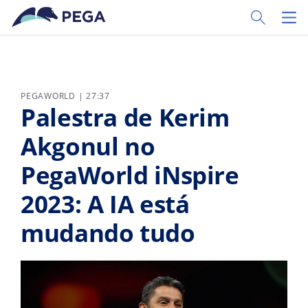
Pular para o conteúdo principal
Toggle Sear
Toggl
PEGAWORLD | 27:37
Palestra de Kerim
Akgonul no
PegaWorld iNspire
2023: A IA está
mudando tudo