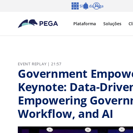
Pular para o conteúdo principal
Sites da Pega
Idioma
Notifications
Log in
Plataforma
Soluções
Cl
EVENT REPLAY | 21:57
Government Empower
Keynote: Data-Drive
Empowering Governm
Workflow, and AI