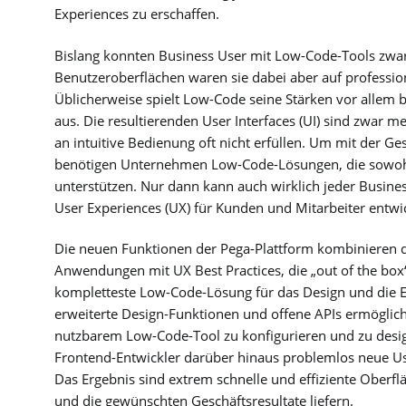
Experiences zu erschaffen.
Bislang konnten Business User mit Low-Code-Tools zwar
Benutzeroberflächen waren sie dabei aber auf professio
Üblicherweise spielt Low-Code seine Stärken vor allem
aus. Die resultierenden User Interfaces (UI) sind zwar 
an intuitive Bedienung oft nicht erfüllen. Um mit der G
benötigen Unternehmen Low-Code-Lösungen, die sowohl
unterstützen. Nur dann kann auch wirklich jeder Bus
User Experiences (UX) für Kunden und Mitarbeiter entwi
Die neuen Funktionen der Pega-Plattform kombinieren d
Anwendungen mit UX Best Practices, die „out of the box“ 
kompletteste Low-Code-Lösung für das Design und die 
erweiterte Design-Funktionen und offene APIs ermöglic
nutzbarem Low-Code-Tool zu konfigurieren und zu design
Frontend-Entwickler darüber hinaus problemlos neue Us
Das Ergebnis sind extrem schnelle und effiziente Oberf
und die gewünschten Geschäftsresultate liefern.