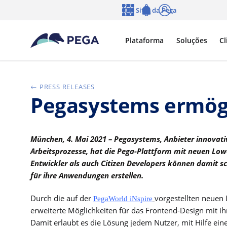
Pular para o conteúdo principal
Sites da Pega
Idioma
Notifications
Log in
Plataforma
Soluções
Cl
PRESS RELEASES
Pegasystems ermögl
München, 4. Mai 2021 – Pegasystems, Anbieter innovat
Arbeitsprozesse, hat die Pega-Plattform mit neuen Low
Entwickler als auch Citizen Developers können damit 
für ihre Anwendungen erstellen.
Durch die auf der
vorgestellten neuen
PegaWorld iNspire
erweiterte Möglichkeiten für das Frontend-Design mit i
Damit erlaubt es die Lösung jedem Nutzer, mit Hilfe ein