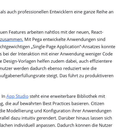
als auch professionellen Entwicklern eine ganze Reihe an
uen Features arbeiten nahtlos mit der neuen, React-
zusammen.
Mit Pega entwickelte Anwendungen sind
leichtgewichtigen „Single-Page Application“-Ansatzes konnte
s bei der Interaktion mit einer Anwendung weniger Code
 Design-Vorlagen helfen zudem dabei, auch effizientere
dnutzer werden dadurch ebenso reduziert wie die
gabenerfüllungsrate steigt. Das führt zu produktiveren
.
In
App Studio
steht eine erweiterbare Bibliothek mit
 die auf bewährten Best Practices basieren. Citizen
 die Modellierung und Konfiguration ihrer Anwendungen
llel dazu intuitiv gerendert. Darüber hinaus lassen sich
lächen individuell anpassen. Dadurch können die Nutzer