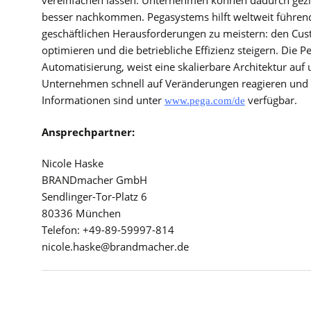
vereinfachen lassen. Unternehmen können dadurch geziel
besser nachkommen. Pegasystems hilft weltweit führe
geschäftlichen Herausforderungen zu meistern: den Cus
optimieren und die betriebliche Effizienz steigern. Die P
Automatisierung, weist eine skalierbare Architektur au
Unternehmen schnell auf Veränderungen reagieren und si
Informationen sind unter
verfügbar.
www.pega.com/de
Ansprechpartner:
Nicole Haske
BRANDmacher GmbH
Sendlinger-Tor-Platz 6
80336 München
Telefon:
+49-89-59997-814
nicole.haske@brandmacher.de