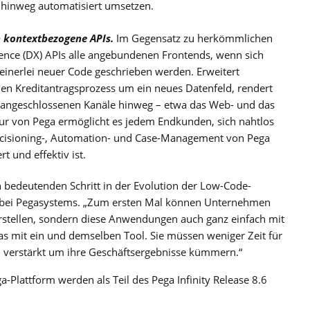
hinweg automatisiert umsetzen.
 kontextbezogene APIs.
Im Gegensatz zu herkömmlichen
rience (DX) APIs alle angebundenen Frontends, wenn sich
inerlei neuer Code geschrieben werden. Erweitert
en Kreditantragsprozess um ein neues Datenfeld, rendert
e angeschlossenen Kanäle hinweg – etwa das Web- und das
tur von Pega ermöglicht es jedem Endkunden, sich nahtlos
ecisioning-, Automation- und Case-Management von Pega
rt und effektiv ist.
 bedeutenden Schritt in der Evolution der Low-Code-
er bei Pegasystems. „Zum ersten Mal können Unternehmen
rstellen, sondern diese Anwendungen auch ganz einfach mit
s mit ein und demselben Tool. Sie müssen weniger Zeit für
 verstärkt um ihre Geschäftsergebnisse kümmern.“
Plattform werden als Teil des Pega Infinity Release 8.6