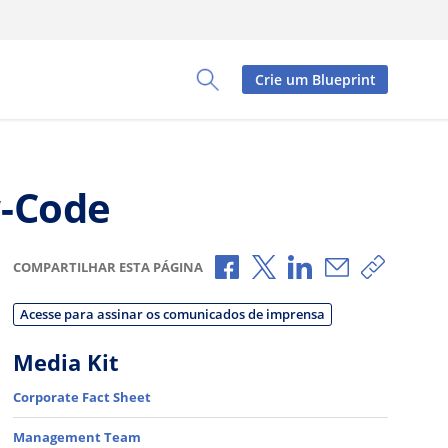
Crie um Blueprint
Toggle Search Panel
w-Code
Compartilhar no Facebook
Compartilhar no X
Compartilhar no L
Compartilhar
Copiar 
COMPARTILHAR ESTA PÁGINA
Acesse para assinar os comunicados de imprensa
Media Kit
Corporate Fact Sheet
Management Team