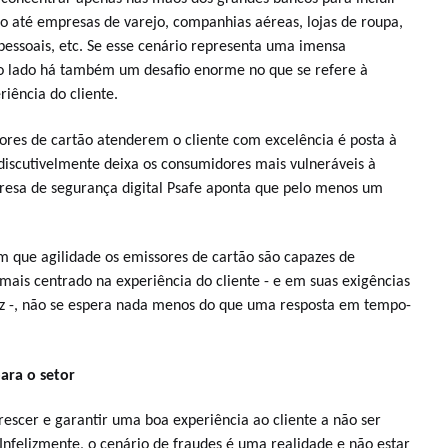
ro até empresas de varejo, companhias aéreas, lojas de roupa,
s pessoais, etc. Se esse cenário representa uma imensa
ro lado há também um desafio enorme no que se refere à
iência do cliente.
ores de cartão atenderem o cliente com excelência é posta à
discutivelmente deixa os consumidores mais vulneráveis à
presa de segurança digital Psafe aponta que pelo menos um
m que agilidade os emissores de cartão são capazes de
is centrado na experiência do cliente - e em suas exigências
ez -, não se espera nada menos do que uma resposta em tempo-
para o setor
escer e garantir uma boa experiência ao cliente a não ser
Infelizmente, o cenário de fraudes é uma realidade e não estar