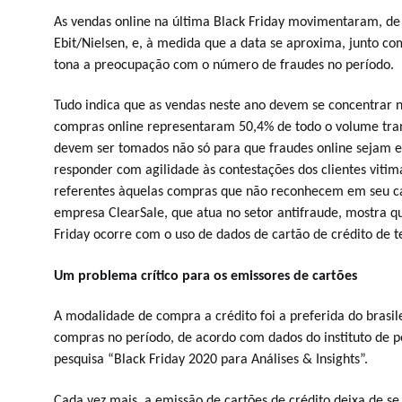
As vendas online na última Black Friday movimentaram, de 
Ebit/Nielsen,
e, à medida que a data se aproxima, junto c
tona a preocupação com o número de fraudes no período.
Tudo indica que as
vendas neste ano devem se concentrar n
compras online representaram 50,4% de todo o volume tran
devem ser tomados não só para que fraudes online sejam e
responder com agilidade às contestações dos clientes viti
referentes àquelas compras que não reconhecem em seu car
empresa ClearSale, que atua no setor antifraude, mostra q
Friday ocorre com o uso de dados de cartão de crédito de t
Um problema crítico para os emissores de cartões
A modalidade de compra a crédito foi a preferida do brasil
compras no período, de acordo com dados do instituto de 
pesquisa “Black Friday 2020 para Análises & Insights”.
Cada vez mais, a emissão de cartões de crédito deixa de s