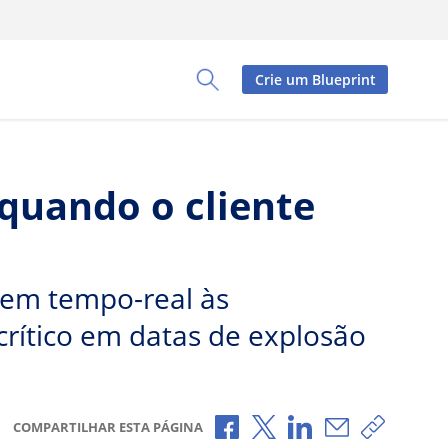
Crie um Blueprint
Toggle Search Panel
 quando o cliente
 em tempo-real às
crítico em datas de explosão
Compartilhar no Facebook
Compartilhar no X
Compartilhar no L
Compartilhar
Copiar 
COMPARTILHAR ESTA PÁGINA