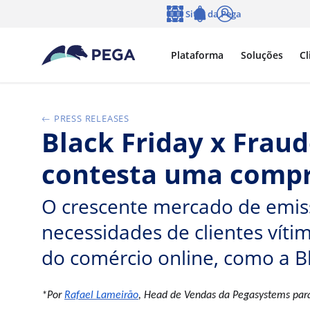
Pular para o conteúdo principal
Sites da Pega
Idioma
Notifications
Log in
Plataforma
Soluções
Cl
PRESS RELEASES
Black Friday x Fraud
contesta uma compra
O crescente mercado de emiss
necessidades de clientes víti
do comércio online, como a Bl
*Por
Rafael Lameirão
,
Head de Vendas da
Pegasystems para