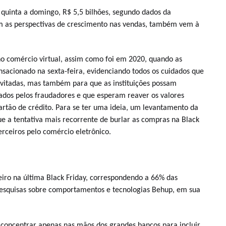
quinta a domingo, R$ 5,5 bilhões, segundo dados da
om as perspectivas de crescimento nas vendas, também vem à
o comércio virtual, assim como foi em 2020, quando as
sacionado na sexta-feira, evidenciando todos os cuidados que
vitadas, mas também para que as instituições possam
mados pelos fraudadores e que esperam reaver os valores
tão de crédito. Para se ter uma ideia, um levantamento da
ue a tentativa mais recorrente de burlar as compras na Black
erceiros pelo comércio eletrônico.
eiro na última Black Friday, correspondendo a 66% das
pesquisas sobre comportamentos e tecnologias Behup, em sua
e concentrar apenas nas mãos dos grandes bancos para incluir