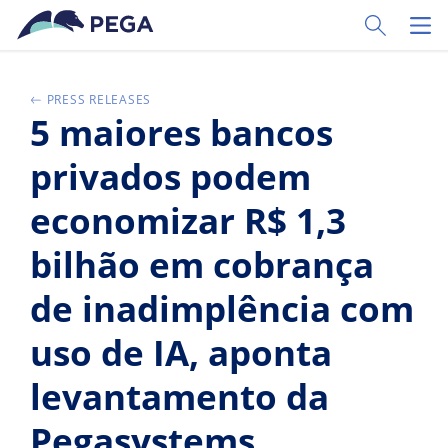
Pular para o conteúdo principal
Toggle Sear
Toggl
PRESS RELEASES
5 maiores bancos
privados podem
economizar R$ 1,3
bilhão em cobrança
de inadimplência com
uso de IA, aponta
levantamento da
Pegasystems