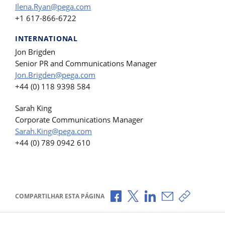
Ilena.Ryan@pega.com
+1 617-866-6722
INTERNATIONAL
Jon Brigden
Senior PR and Communications Manager
Jon.Brigden@pega.com
+44 (0) 118 9398 584
Sarah King
Corporate Communications Manager
Sarah.King@pega.com
+44 (0) 789 0942 610
Compartilhar no Facebook
Compartilhar no X
Compartilhar no Li
Compartilhar p
Copiar li
COMPARTILHAR ESTA PÁGINA