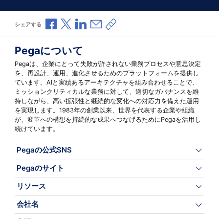
Facebookで共有
Xで共有
LinkedInで共有
メールで共有
共有リンクをコピー
シェアする
Pegaについて
Pegaは、企業にとって失敗が許されない業務プロセスや意思決定
を、再設計、運用、進化させるためのプラットフォームを提供し
ています。AIと実績あるアーキテクチャを組み合わせることで、
ミッションクリティカルな業務に対して、適切なガバナンスを維
持しながら、高い拡張性と継続的な変化への対応力を備えた運用
を実現します。1983年の創業以来、世界を代表する企業や組織
が、変革への構想を持続的な成果へつなげるためにPegaを活用し
続けています。
Pegaの公式SNS
Pegaのサイト
リソース
会社名