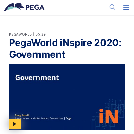
メインコンテンツに飛ぶ
Toggle Sea
Toggl
PEGAWORLD | 05:29
PegaWorld iNspire 2020:
Government