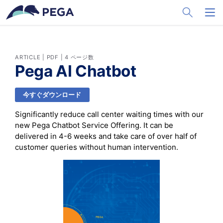
メインコンテンツに飛ぶ
Toggle Sea
Toggl
ARTICLE | PDF | 4 ページ数
Pega AI Chatbot
今すぐダウンロード
Significantly reduce call center waiting times with our
new Pega Chatbot Service Offering. It can be
delivered in 4-6 weeks and take care of over half of
customer queries without human intervention.