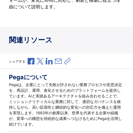
ォームが、変化に即時に対応し、刷新と構築に役立つ理
由について説明します。
関連リソース
Facebookで共有
Xで共有
LinkedInで共有
メールで共有
共有リンクをコピー
シェアする
Pegaについて
Pegaは、企業にとって失敗が許されない業務プロセスや意思決定
を、再設計、運用、進化させるためのプラットフォームを提供し
ています。AIと実績あるアーキテクチャを組み合わせることで、
ミッションクリティカルな業務に対して、適切なガバナンスを維
持しながら、高い拡張性と継続的な変化への対応力を備えた運用
を実現します。1983年の創業以来、世界を代表する企業や組織
が、変革への構想を持続的な成果へつなげるためにPegaを活用し
続けています。