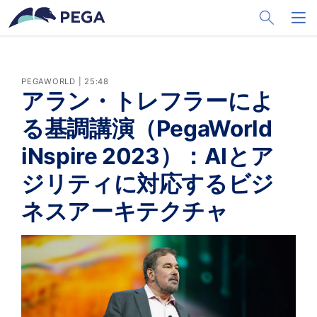
メインコンテンツに飛ぶ
Toggle Sea
Toggl
PEGAWORLD | 25:48
アラン・トレフラーによ
る基調講演（PegaWorld
iNspire 2023）：AIとア
ジリティに対応するビジ
ネスアーキテクチャ