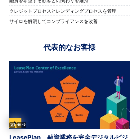
融資を希望する顧客との関わりを維持
クレジットプロセスとレンディングプロセスを管理
サイロを解消してコンプライアンスを改善
代表的なお客様
Captions available
Video duration:
46:49
LeasePlan、融資業務を完全デジタルビジ