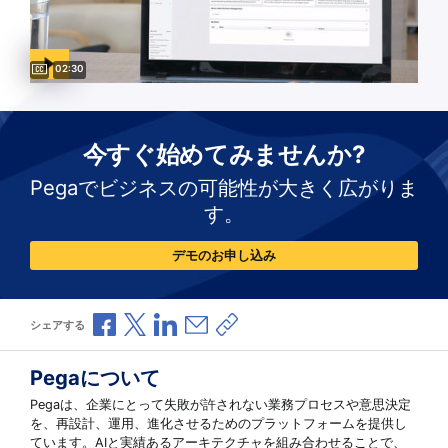
Video duration:
02:30
今すぐ始めてみませんか?
Pegaでビジネスの可能性が大きく広がりま
す。
デモのお申し込み
Facebookで共有
Xで共有
LinkedInで共有
メールで共有
共有リンクをコピー
シェアする
Pegaについて
Pegaは、企業にとって失敗が許されない業務プロセスや意思決定
を、再設計、運用、進化させるためのプラットフォームを提供し
ています。AIと実績あるアーキテクチャを組み合わせることで、