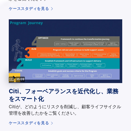
ケーススタディを見る
Captions available
Video duration:
35:09
Citi、フォーベアランスを近代化し、業務
をスマート化
Citiが、どのようにリスクを削減し、顧客ライフサイクル
管理を改善したかをご覧ください。
ケーススタディを見る