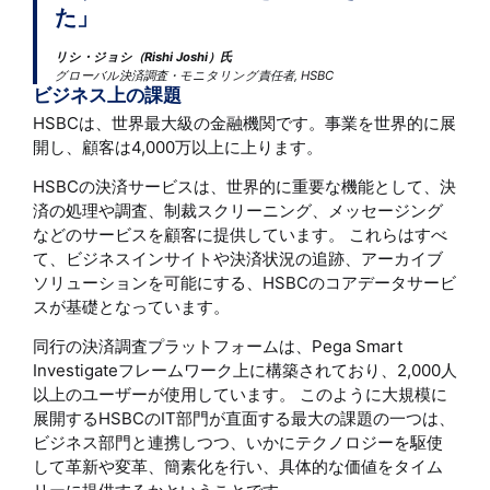
た」
リシ・ジョシ（Rishi Joshi）氏
グローバル決済調査・モニタリング責任者, HSBC
ビジネス上の課題
HSBCは、世界最大級の金融機関です。事業を世界的に展
開し、顧客は4,000万以上に上ります。
HSBCの決済サービスは、世界的に重要な機能として、決
済の処理や調査、制裁スクリーニング、メッセージング
などのサービスを顧客に提供しています。 これらはすべ
て、ビジネスインサイトや決済状況の追跡、アーカイブ
ソリューションを可能にする、HSBCのコアデータサービ
スが基礎となっています。
同行の決済調査プラットフォームは、Pega Smart
Investigateフレームワーク上に構築されており、2,000人
以上のユーザーが使用しています。 このように大規模に
展開するHSBCのIT部門が直面する最大の課題の一つは、
ビジネス部門と連携しつつ、いかにテクノロジーを駆使
して革新や変革、簡素化を行い、具体的な価値をタイム