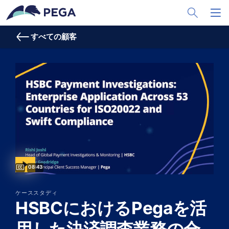
メインコンテンツに飛ぶ
Toggle Sea
Toggl
すべての顧客
Video duration:
08:43
ケーススタディ
HSBCにおけるPegaを活
用した決済調査業務の合