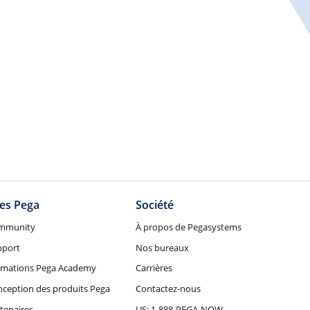
tes Pega
Société
mmunity
À propos de Pegasystems
pport
Nos bureaux
rmations Pega Academy
Carrières
ception des produits Pega
Contactez-nous
tenaires
US: 1-888-PEGA-NOW