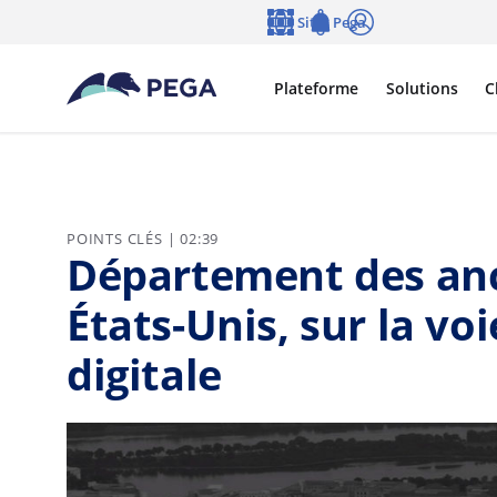
Passer directement au contenu principal
Sites Pega
Langue
Notifications
Se connecter
Plateforme
Solutions
C
POINTS CLÉS | 02:39
Département des an
États-Unis, sur la vo
digitale