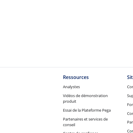
Ressources
Si
Analystes
Co
Vidéos de démonstration
Su
produit
Fo
Essai de la Plateforme Pega
Con
Partenaires et services de
Par
conseil
Co