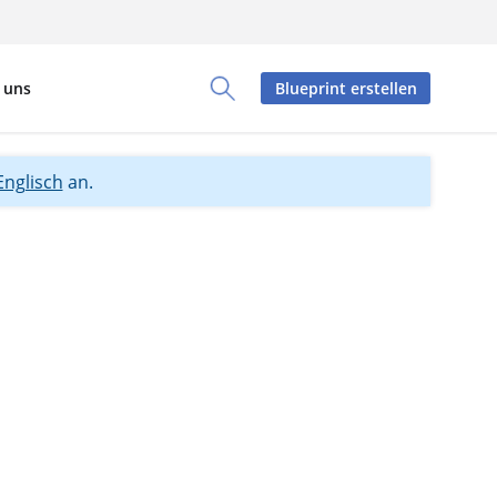
 uns
Blueprint erstellen
Toggle Search Panel
Englisch
an.