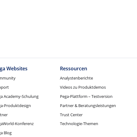
ga Websites
Ressourcen
mmunity
Analystenberichte
pport
Videos zu Produktdemos
ga Academy-Schulung
Pega-Plattform – Testversion
ga-Produktdesign
Partner & Beratungsleistungen
tner
Trust Center
gaWorld-Konferenz
Technologie-Themen
a Blog