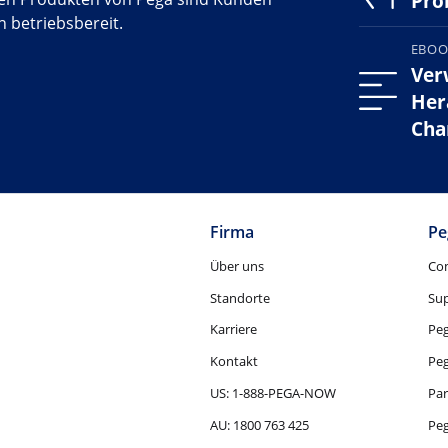
Pro
 betriebsbereit.
EBO
Ver
Her
Cha
Firma
Pe
Über uns
Co
Standorte
Su
Karriere
Pe
Kontakt
Pe
US: 1-888-PEGA-NOW
Par
AU: 1800 763 425
Pe