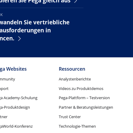
bieren Sie Pega gleich aus
OK
wandeln Sie vertriebliche
ausforderungen in
ncen.
ga Websites
Ressourcen
mmunity
Analystenberichte
pport
Videos zu Produktdemos
ga Academy-Schulung
Pega-Plattform – Testversion
ga-Produktdesign
Partner & Beratungsleistungen
tner
Trust Center
gaWorld-Konferenz
Technologie-Themen