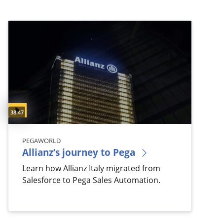
Video duration:
38:47
PEGAWORLD
Allianz’s journey to Pega
Learn how Allianz Italy migrated from
Salesforce to Pega Sales Automation.