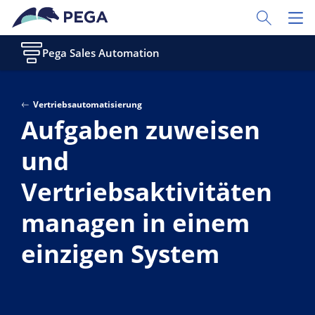
Zum Hauptinhalt wechseln
Toggle Sear
Toggl
Pega Sales Automation
Vertriebsautomatisierung
Aufgaben zuweisen
und
Vertriebsaktivitäten
managen in einem
einzigen System