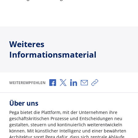
Weiteres
Informationsmaterial
Über Facebook teilen
Über X teilen
Über LinkedIn teilen
Über E-Mail teilen
Link zum Teilen ko
WEITEREMPFEHLEN
Über uns
Pega bietet die Plattform, mit der Unternehmen ihre
geschäftskritischen Prozesse und Entscheidungen neu
gestalten, steuern und kontinuierlich weiterentwickeln
können. Mit künstlicher Intelligenz und einer bewährten
Architektur sorgt Pega dafür, dass sich zentrale Abläufe