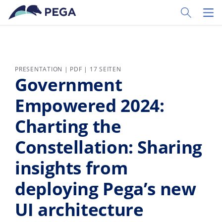
Zum Hauptinhalt wechseln
Toggle Sear
Toggl
PRESENTATION | PDF | 17 SEITEN
Government
Empowered 2024:
Charting the
Constellation: Sharing
insights from
deploying Pega’s new
UI architecture